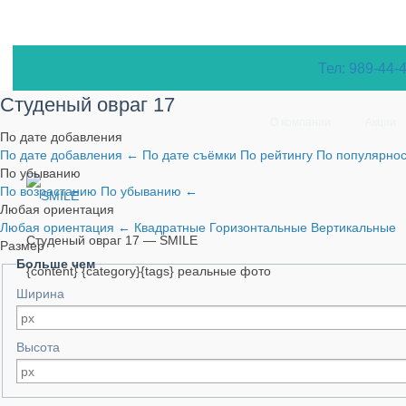
Тел: 989-44-
Студеный овраг 17
О компании
Акции
По дате добавления
По дате добавления
←
По дате съёмки
По рейтингу
По популярно
По убыванию
По возрастанию
По убыванию
←
Любая ориентация
Любая ориентация
←
Квадратные
Горизонтальные
Вертикальные
Студеный овраг 17 — SMILE
Размер
Больше чем
{content} {category}{tags} реальные фото
Ширина
Высота