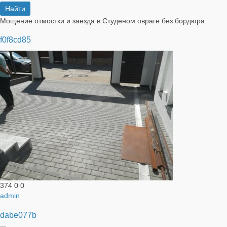
Мощение отмостки и заезда в Студеном овраге без бордюра
f0f8cd85
374
0
0
admin
dabe077b