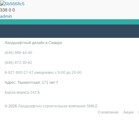
338
0
0
admin
Ландшафтно-строительные услуги в самарской области от компании SMILE - э
Контакты
Ландшафтный дизайн в Самаре
(846) 989-44-40
(846) 972-30-82
8-927-900-27-47 ежедневно с 9-00 до 20-00
Адрес: Ташкентская, 171 лит Г
Карла-маркса 243 Б
© 2026
Ландшафтно-строительная компания SMILE
О компании
Акции