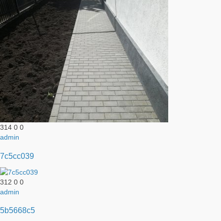
314
0
0
admin
7c5cc039
312
0
0
admin
5b5668c5