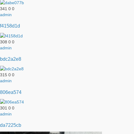
341
0
0
admin
f4158d1d
308
0
0
admin
bdc2a2e8
315
0
0
admin
806ea574
301
0
0
admin
da7225cb