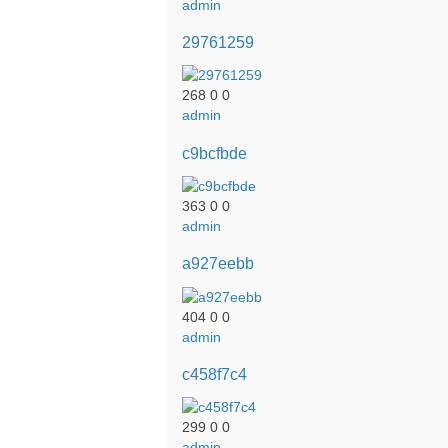
admin
29761259
268
0
0
admin
c9bcfbde
363
0
0
admin
a927eebb
404
0
0
admin
c458f7c4
299
0
0
admin