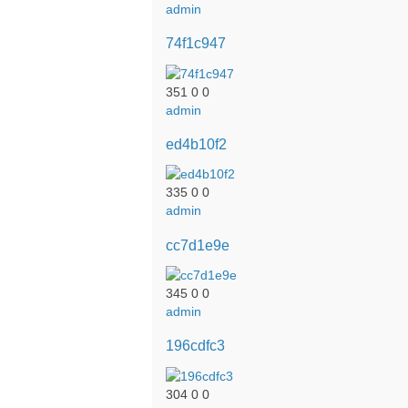
admin
74f1c947
351
0
0
admin
ed4b10f2
335
0
0
admin
cc7d1e9e
345
0
0
admin
196cdfc3
304
0
0