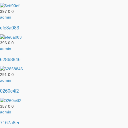
397
0
0
admin
efe8a083
396
0
0
admin
62868846
291
0
0
admin
0260c4f2
357
0
0
admin
7167a8ed