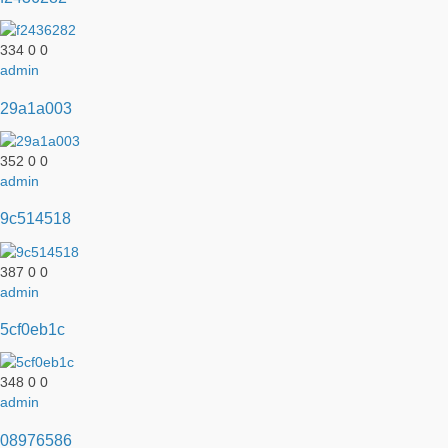
334
0
0
admin
29a1a003
352
0
0
admin
9c514518
387
0
0
admin
5cf0eb1c
348
0
0
admin
08976586