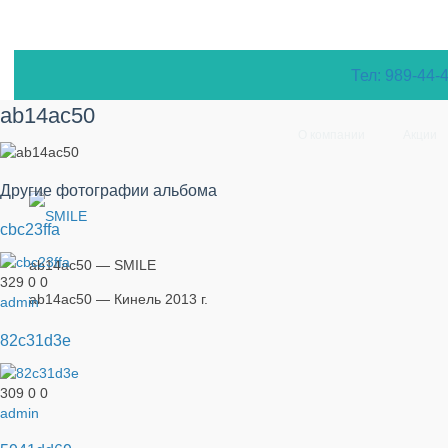
Тел: 989-44-
ab14ac50
О компании
Акции
Другие фотографии альбома
cbc23ffa
ab14ac50 — SMILE
329
0
0
ab14ac50 — Кинель 2013 г.
admin
82c31d3e
309
0
0
admin