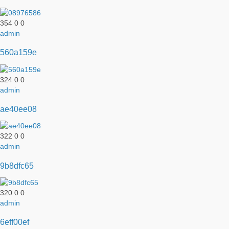
354
0
0
admin
560a159e
324
0
0
admin
ae40ee08
322
0
0
admin
9b8dfc65
320
0
0
admin
6eff00ef