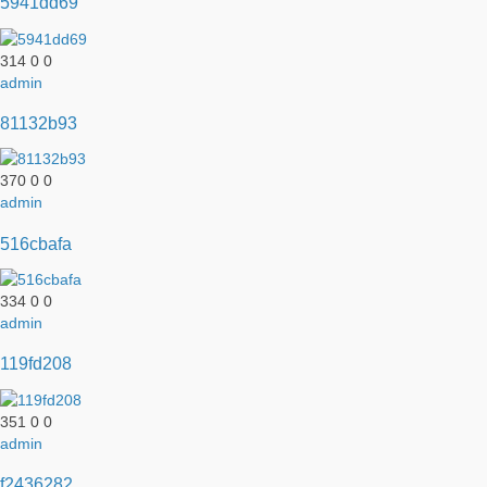
5941dd69
314
0
0
admin
81132b93
370
0
0
admin
516cbafa
334
0
0
admin
119fd208
351
0
0
admin
f2436282