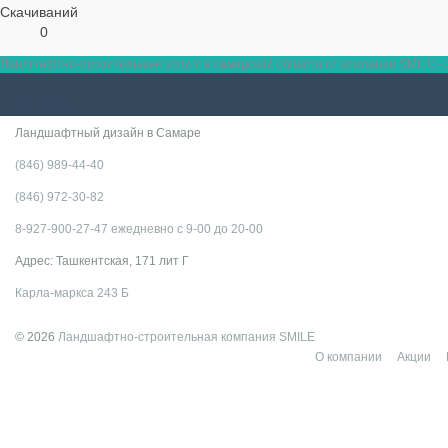
Скачиваний
0
Ландшафтно-строительные услуги в самарской области от компании SMILE - э
Контакты
Ландшафтный дизайн в Самаре
(846) 989-44-40
(846) 972-30-82
8-927-900-27-47 ежедневно с 9-00 до 20-00
Адрес: Ташкентская, 171 лит Г
Карла-маркса 243 Б
© 2026
Ландшафтно-строительная компания SMILE
О компании
Акции