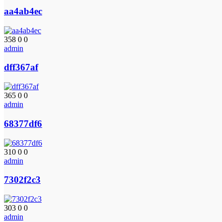
aa4ab4ec
358
0
0
admin
dff367af
365
0
0
admin
68377df6
310
0
0
admin
7302f2c3
303
0
0
admin