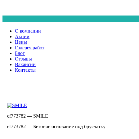
О компании
Акции
Цены
Галерея работ
Блог
Отзывы
Вакансии
Контакты
ef773782 — SMILE
ef773782 — Бетоное основание под брусчатку