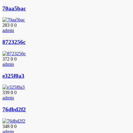
70aa5bac
283
0
0
admin
8723256c
372
0
0
admin
e325f0a3
339
0
0
admin
76dbd2f2
348
0
0
admin