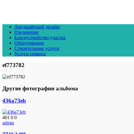
Ландшафтный дизайн
Озеленение
Благоустройство участка
Оборудование
Строительные услуги
Услуги сервиса
ef773782
Другие фотографии альбома
436a73eb
401
0
0
admin