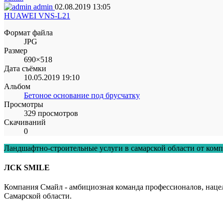
admin
02.08.2019
13:05
HUAWEI VNS-L21
Формат файла
JPG
Размер
690×518
Дата съёмки
10.05.2019
19:10
Альбом
Бетоное основание под брусчатку
Просмотры
329 просмотров
Скачиваний
0
Ландшафтно-строительные услуги в самарской области от компа
ЛСК SMILE
Компания Смайл - амбициозная команда профессионалов, нацеле
Самарской области.