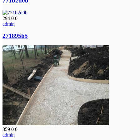
771b2d0b
294
0
0
admin
271895b5
359
0
0
admin