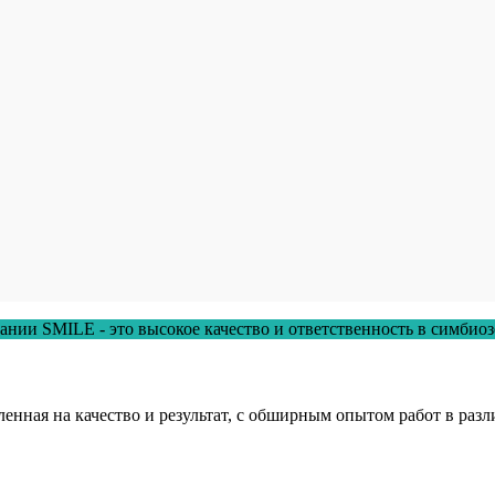
нии SMILE - это высокое качество и ответственность в симбиоз
нная на качество и результат, с обширным опытом работ в разли