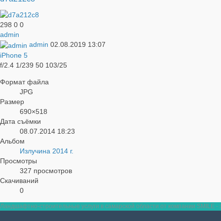
298
0
0
admin
admin
02.08.2019
13:07
iPhone 5
f/2.4
1/239
50
103/25
Формат файла
JPG
Размер
690×518
Дата съёмки
08.07.2014
18:23
Альбом
Излучина 2014 г.
Просмотры
327 просмотров
Скачиваний
0
Ландшафтно-строительные услуги в самарской области от компании SMILE - э