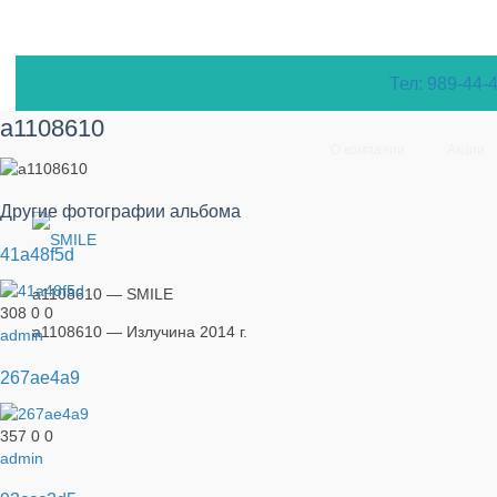
Тел: 989-44-
a1108610
О компании
Акции
Другие фотографии альбома
41a48f5d
a1108610 — SMILE
308
0
0
a1108610 — Излучина 2014 г.
admin
267ae4a9
357
0
0
admin