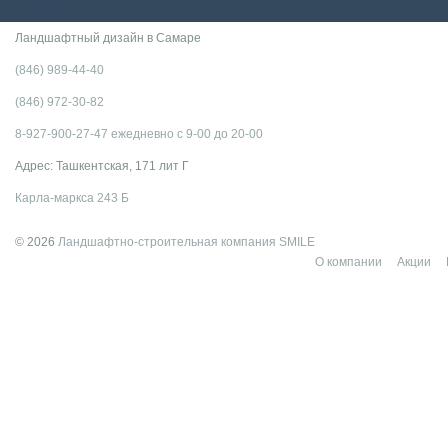
Контакты
Ландшафтный дизайн в Самаре
(846) 989-44-40
(846) 972-30-82
8-927-900-27-47 ежедневно с 9-00 до 20-00
Адрес: Ташкентская, 171 лит Г
Карла-маркса 243 Б
© 2026
Ландшафтно-строительная компания SMILE
О компании
Акции