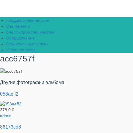
Ландшафтный дизайн
Озеленение
Благоустройство участка
Оборудование
Строительные услуги
Услуги сервиса
acc6757f
Другие фотографии альбома
058aeff2
378
0
0
admin
86173cd8