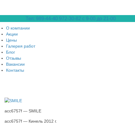
Тел: 989-44-40
972-30-82 с 9-00 до 21-00
О компании
Акции
Цены
Галерея работ
Блог
Отзывы
Вакансии
Контакты
acc6757f — SMILE
acc6757f — Кинель 2012 г.