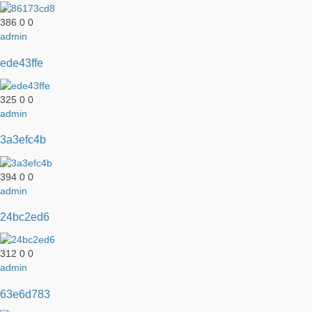
386
0
0
admin
ede43ffe
325
0
0
admin
3a3efc4b
394
0
0
admin
24bc2ed6
312
0
0
admin
63e6d783