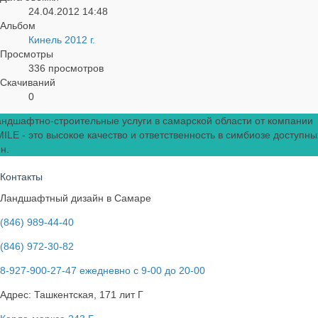
24.04.2012
14:48
Альбом
Кинель 2012 г.
Просмотры
336 просмотров
Скачиваний
0
ндшафтно-строительные услуги в самарской области от компании
ILE - это высокое качество и ответственность в симбиозе доступны
н.
Контакты
Ландшафтный дизайн в Самаре
(846) 989-44-40
(846) 972-30-82
8-927-900-27-47 ежедневно с 9-00 до 20-00
Адрес: Ташкентская, 171 лит Г