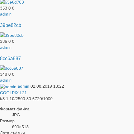
353
0
0
admin
39be82cb
386
0
0
admin
8cc6a887
348
0
0
admin
admin
02.08.2019
13:22
COOLPIX L21
f/3.1
10/2500
80
6720/1000
Формат файла
JPG
Размер
690×518
Дата съёмки