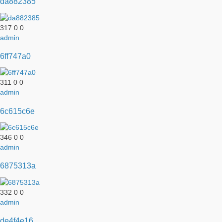
da882385
317
0
0
admin
6ff747a0
311
0
0
admin
6c615c6e
346
0
0
admin
6875313a
332
0
0
admin
de4f4e16