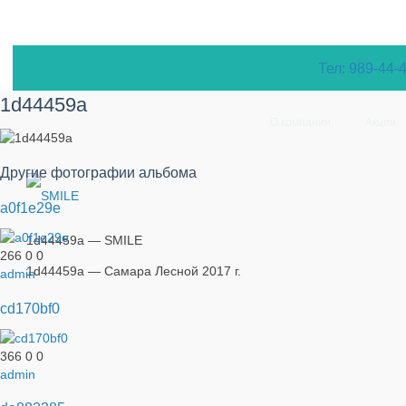
Тел: 989-44-
1d44459a
О компании
Акции
Другие фотографии альбома
a0f1e29e
1d44459a — SMILE
266
0
0
1d44459a — Самара Лесной 2017 г.
admin
cd170bf0
366
0
0
admin