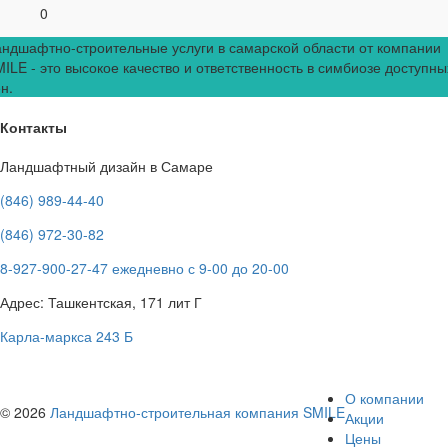
0
ндшафтно-строительные услуги в самарской области от компании
ILE - это высокое качество и ответственность в симбиозе доступны
н.
Контакты
Ландшафтный дизайн в Самаре
(846) 989-44-40
(846) 972-30-82
8-927-900-27-47 ежедневно с 9-00 до 20-00
Адрес: Ташкентская, 171 лит Г
Карла-маркса 243 Б
О компании
© 2026
Ландшафтно-строительная компания SMILE
Акции
Цены