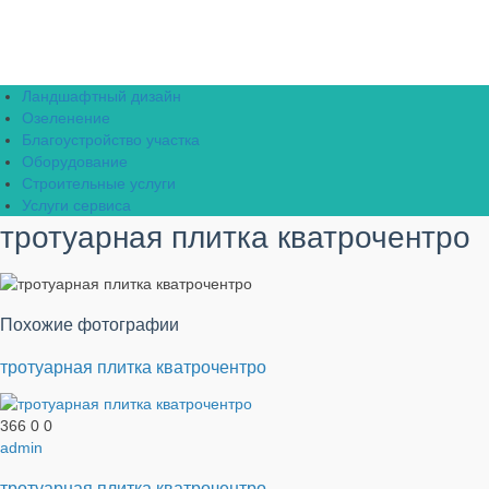
Ландшафтный дизайн
Озеленение
Благоустройство участка
Оборудование
Строительные услуги
Услуги сервиса
тротуарная плитка кватрочентро
Похожие фотографии
тротуарная плитка кватрочентро
366
0
0
admin
тротуарная плитка кватрочентро