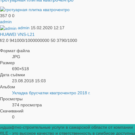
357
0
0
admin
admin
15.02.2020
12:17
HUAWEI VNS-L21
f/2.0
941000/1000000000
50
3790/1000
Формат файла
JPG
Размер
690×518
Дата съёмки
23.08.2018
15:03
Альбом
Укладка брусчатки кватрочентро 2018 г.
Просмотры
374 просмотра
Скачиваний
0
ндшафтно-строительные услуги в самарской области от компании
ILE - это высокое качество и ответственность в симбиозе доступны