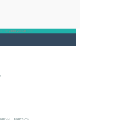
биозе доступных цен.
о
кансии
Контакты