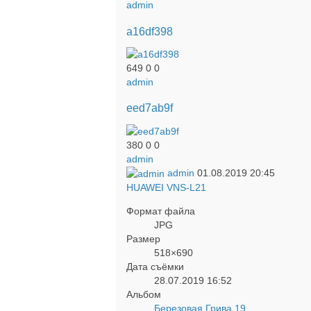
admin
a16df398
649
0
0
admin
eed7ab9f
380
0
0
admin
admin
01.08.2019
20:45
HUAWEI VNS-L21
Формат файла
JPG
Размер
518×690
Дата съёмки
28.07.2019
16:52
Альбом
Березовая Грива 19