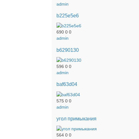
admin
b225e5e6
690
0
0
admin
b6290130
596
0
0
admin
baf63d04
575
0
0
admin
угол примыкания
564
0
0