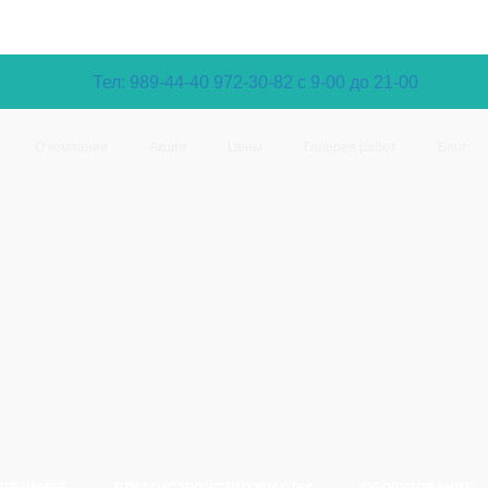
Тел: 989-44-40
972-30-82 с 9-00 до 21-00
О компании
Акции
Цены
Галерея работ
Блог