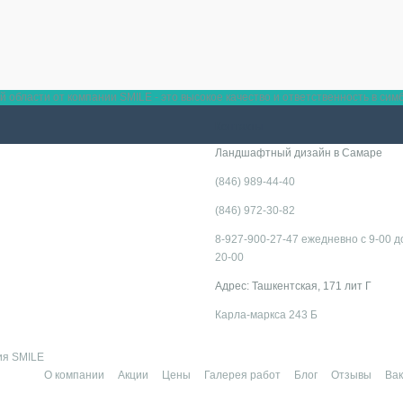
области от компании SMILE - это высокое качество и ответственность в сим
Контакты
Ландшафтный дизайн в Самаре
(846) 989-44-40
(846) 972-30-82
8-927-900-27-47 ежедневно с 9-00 д
20-00
Адрес: Ташкентская, 171 лит Г
Карла-маркса 243 Б
ия SMILE
О компании
Акции
Цены
Галерея работ
Блог
Отзывы
Ва