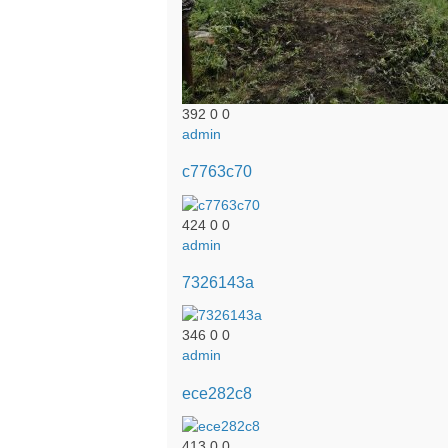
392
0
0
admin
c7763c70
424
0
0
admin
7326143a
346
0
0
admin
ece282c8
413
0
0