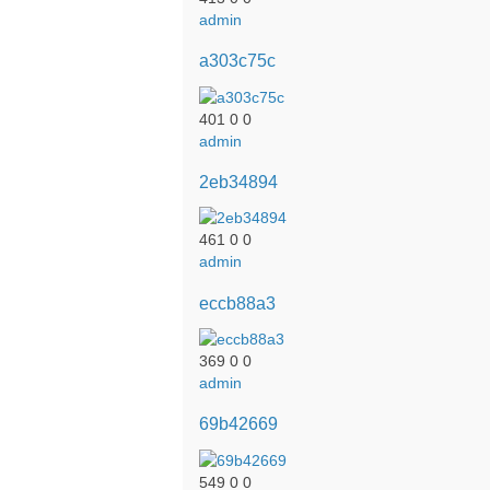
admin
a303c75c
401
0
0
admin
2eb34894
461
0
0
admin
eccb88a3
369
0
0
admin
69b42669
549
0
0