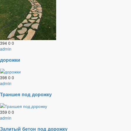
394
0
0
admin
дорожки
398
0
0
admin
Траншея под дорожку
359
0
0
admin
Залитый бетон под дорожку