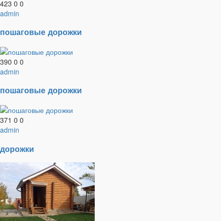
423
0
0
admin
пошаговые дорожки
390
0
0
admin
пошаговые дорожки
371
0
0
admin
дорожки