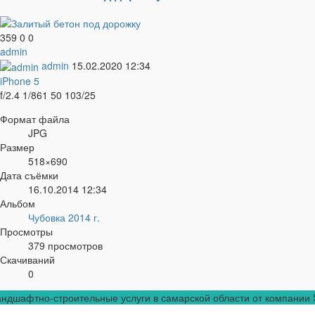
359
0
0
admin
admin
15.02.2020
12:34
iPhone 5
f/2.4
1/861
50
103/25
Формат файла
JPG
Размер
518×690
Дата съёмки
16.10.2014
12:34
Альбом
Чубовка 2014 г.
Просмотры
379 просмотров
Скачиваний
0
ндшафтно-строительные услуги в самарской области от компании SM