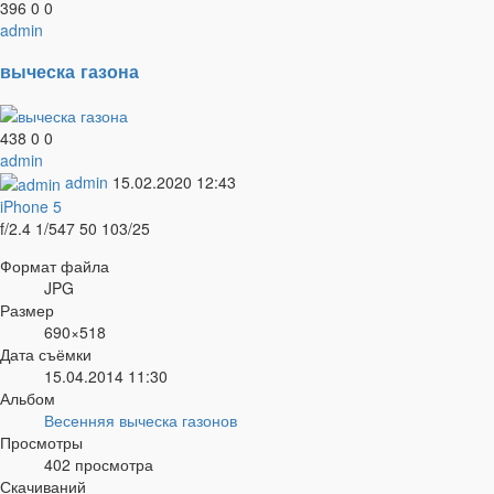
396
0
0
admin
выческа газона
438
0
0
admin
admin
15.02.2020
12:43
iPhone 5
f/2.4
1/547
50
103/25
Формат файла
JPG
Размер
690×518
Дата съёмки
15.04.2014
11:30
Альбом
Весенняя выческа газонов
Просмотры
402 просмотра
Скачиваний