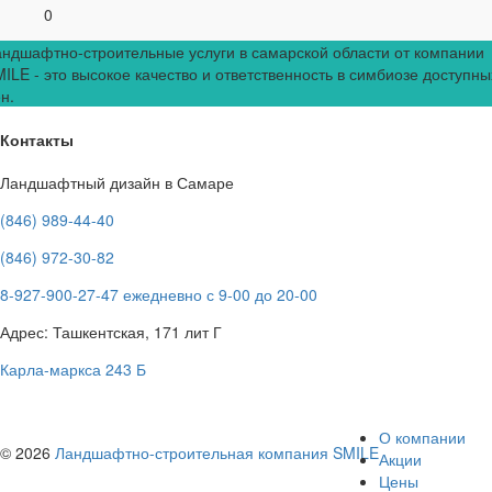
0
ндшафтно-строительные услуги в самарской области от компании
ILE - это высокое качество и ответственность в симбиозе доступны
н.
Контакты
Ландшафтный дизайн в Самаре
(846) 989-44-40
(846) 972-30-82
8-927-900-27-47 ежедневно с 9-00 до 20-00
Адрес: Ташкентская, 171 лит Г
Карла-маркса 243 Б
О компании
© 2026
Ландшафтно-строительная компания SMILE
Акции
Цены