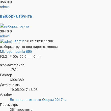
356
0
0
admin
выборка грунта
364
0
0
admin
admin
20.02.2020
11:06
выборка грунта под пирог отмостки
Microsoft Lumia 650
f/2.2
1/100s
50
0mm
0mm
Формат файла
JPG
Размер
690×389
Дата съёмки
19.05.2017
16:03
Альбом
Бетонная отмостка Озерки 2017 г.
Просмотры
361 просмотр