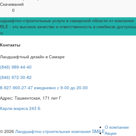
Скачиваний
0
ндшафтно-строительные услуги в самарской области от компании
ILE - это высокое качество и ответственность в симбиозе доступны
н.
Контакты
Ландшафтный дизайн в Самаре
(846) 989-44-40
(846) 972-30-82
8-927-900-27-47 ежедневно с 9-00 до 20-00
Адрес: Ташкентская, 171 лит Г
Карла-маркса 243 Б
О компании
© 2026
Ландшафтно-строительная компания SMILE
Акции