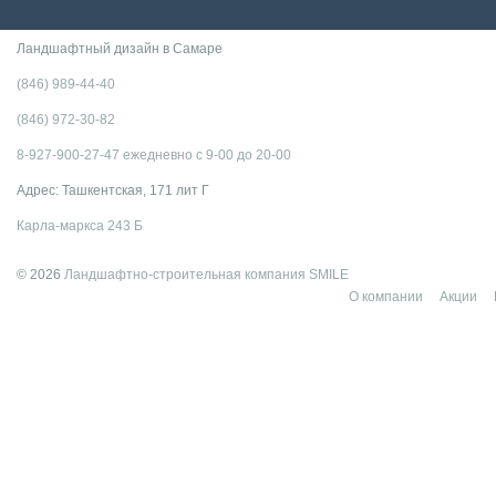
Контакты
Ландшафтный дизайн в Самаре
(846) 989-44-40
(846) 972-30-82
8-927-900-27-47 ежедневно с 9-00 до 20-00
Адрес: Ташкентская, 171 лит Г
Карла-маркса 243 Б
© 2026
Ландшафтно-строительная компания SMILE
О компании
Акции