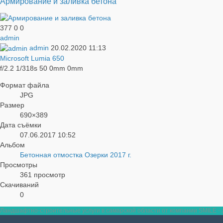
Армирование и заливка бетона
377
0
0
admin
admin
20.02.2020
11:13
Microsoft Lumia 650
f/2.2
1/318s
50
0mm
0mm
Формат файла
JPG
Размер
690×389
Дата съёмки
07.06.2017
10:52
Альбом
Бетонная отмостка Озерки 2017 г.
Просмотры
361 просмотр
Скачиваний
0
Ландшафтно-строительные услуги в самарской области от компании SMILE - э