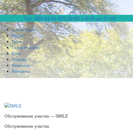
Тел: 989-44-40
972-30-82 с 9-00 до 21-00
О компании
Акции
Цены
Галерея работ
Блог
Отзывы
Вакансии
Контакты
Обслуживание участка — SMILE
Обслуживание участка