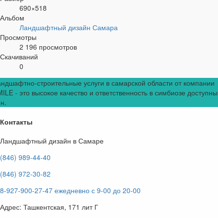
690×518
Альбом
Ландшафтный дизайн Самара
Просмотры
2 196 просмотров
Скачиваний
0
ндшафтно-строительные услуги в самарской области от компании
ILE - это высокое качество и ответственность в симбиозе доступны
н.
Контакты
Ландшафтный дизайн в Самаре
(846) 989-44-40
(846) 972-30-82
8-927-900-27-47 ежедневно с 9-00 до 20-00
Адрес: Ташкентская, 171 лит Г