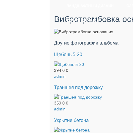
ЛАНДШАФТНЫЙ ДИЗАЙН
ОЗ
Вибротрамбовка ос
УСЛУГИ СЕРВИСА
Другие фотографии альбома
Щебень 5-20
394
0
0
admin
Траншея под дорожку
359
0
0
admin
Укрытие бетона