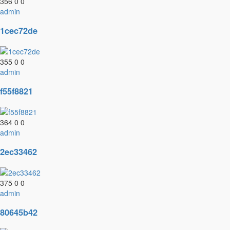
356
0
0
admin
1cec72de
355
0
0
admin
f55f8821
364
0
0
admin
2ec33462
375
0
0
admin
80645b42