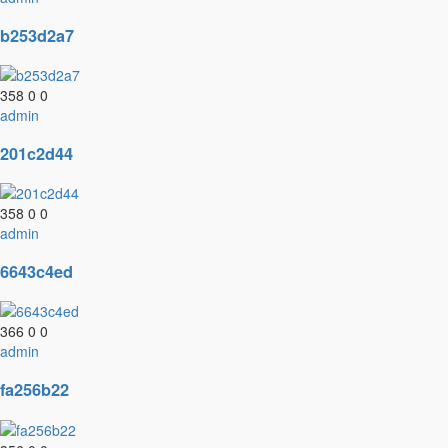
b253d2a7
358
0
0
admin
201c2d44
358
0
0
admin
6643c4ed
366
0
0
admin
fa256b22