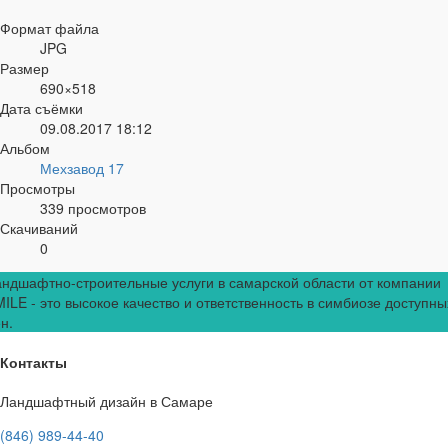
Формат файла
JPG
Размер
690×518
Дата съёмки
09.08.2017
18:12
Альбом
Мехзавод 17
Просмотры
339 просмотров
Скачиваний
0
ндшафтно-строительные услуги в самарской области от компании
ILE - это высокое качество и ответственность в симбиозе доступны
н.
Контакты
Ландшафтный дизайн в Самаре
(846) 989-44-40