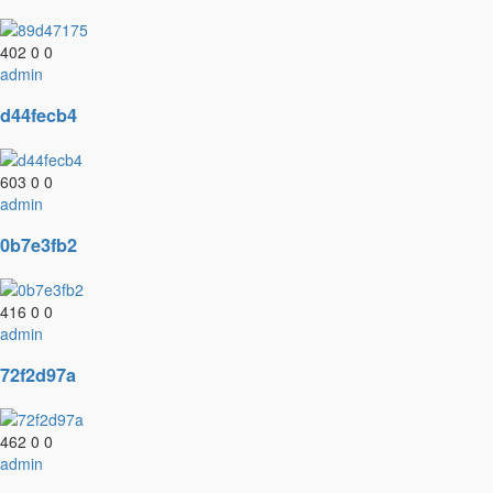
402
0
0
admin
d44fecb4
603
0
0
admin
0b7e3fb2
416
0
0
admin
72f2d97a
462
0
0
admin