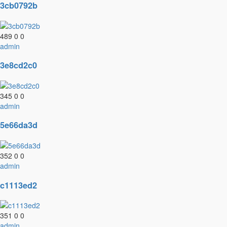
3cb0792b
489
0
0
admin
3e8cd2c0
345
0
0
admin
5e66da3d
352
0
0
admin
c1113ed2
351
0
0
admin