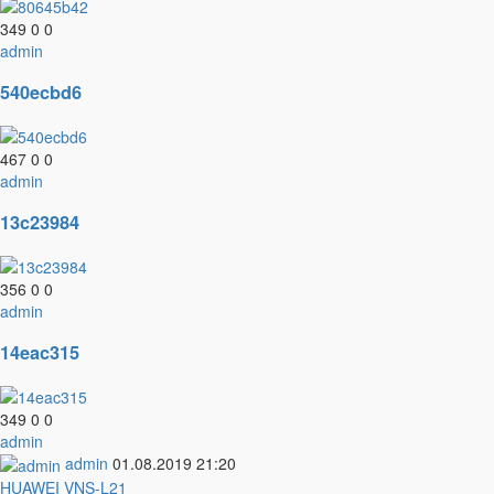
349
0
0
admin
540ecbd6
467
0
0
admin
13c23984
356
0
0
admin
14eac315
349
0
0
admin
admin
01.08.2019
21:20
HUAWEI VNS-L21