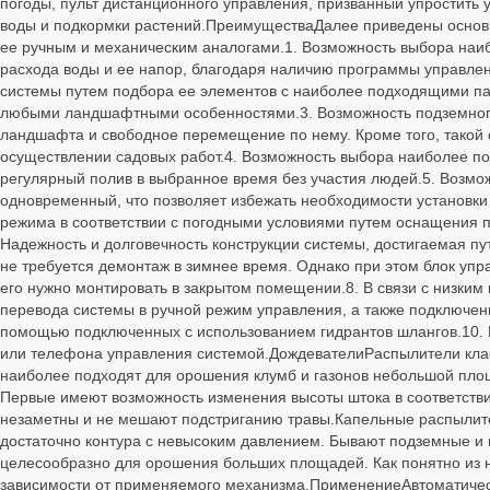
погоды, пульт дистанционного управления, призванный упростить 
воды и подкормки растений.ПреимуществаДалее приведены основ
ее ручным и механическим аналогами.1. Возможность выбора наиб
расхода воды и ее напор, благодаря наличию программы управлен
системы путем подбора ее элементов с наиболее подходящими па
любыми ландшафтными особенностями.3. Возможность подземного
ландшафта и свободное перемещение по нему. Кроме того, такой
осуществлении садовых работ.4. Возможность выбора наиболее по
регулярный полив в выбранное время без участия людей.5. Возмо
одновременный, что позволяет избежать необходимости установки
режима в соответствии с погодными условиями путем оснащения 
Надежность и долговечность конструкции системы, достигаемая п
не требуется демонтаж в зимнее время. Однако при этом блок упр
его нужно монтировать в закрытом помещении.8. В связи с низким 
перевода системы в ручной режим управления, а также подключен
помощью подключенных с использованием гидрантов шлангов.10. В
или телефона управления системой.ДождевателиРаспылители клас
наиболее подходят для орошения клумб и газонов небольшой площ
Первые имеют возможность изменения высоты штока в соответствии
незаметны и не мешают подстриганию травы.Капельные распылите
достаточно контура с невысоким давлением. Бывают подземные 
целесообразно для орошения больших площадей. Как понятно из на
зависимости от применяемого механизма.ПрименениеАвтоматическ