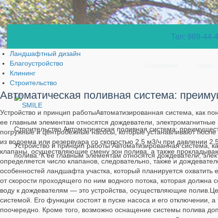
Тел: 989-44-
Ландшафтный дизайн
Благоустройство
О компании
Акции
Клининг
Строительство
Автоматическая поливная система: преиму
Устройство и принцип работыАвтоматизированная система, как пон
ее главным элементам относятся дождеватели, электромагнитные 
Строительство Автоматическая поливная система: преимущес
погружные и центробежные насосы, которые устанавливают после
из водоема или резервуара со скоростью 2,5 м3/ч при давлении 2
Устройство и принцип работы Автоматизированная система, ка
клапаны, осуществляющие смену зон полива, а также прокладыва
полива. К ее главным элементам относятся дождеватели, элек
определяется число клапанов, следовательно, также и дождевате
особенностей ландшафта участка, который планируется охватить е
от скорости проходящего по ним водного потока, которая должна с
воду к дождевателям — это устройства, осуществляющие полив.Ц
системой. Его функции состоят в пуске насоса и его отключении, а
поочередно. Кроме того, возможно оснащение системы полива доп