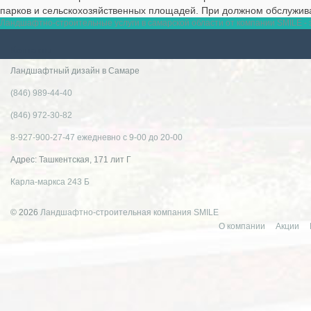
парков и сельскохозяйственных площадей. При должном обслуживан
Ландшафтно-строительные услуги в самарской области от компании SMILE - э
Контакты
Ландшафтный дизайн в Самаре
(846) 989-44-40
(846) 972-30-82
8-927-900-27-47 ежедневно с 9-00 до 20-00
Адрес: Ташкентская, 171 лит Г
Карла-маркса 243 Б
© 2026
Ландшафтно-строительная компания SMILE
О компании
Акции