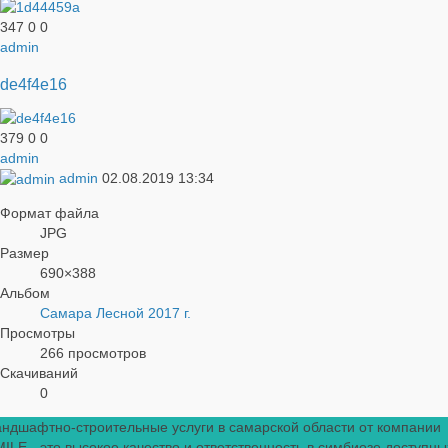
347
0
0
admin
de4f4e16
379
0
0
admin
admin
02.08.2019
13:34
Формат файла
JPG
Размер
690×388
Альбом
Самара Лесной 2017 г.
Просмотры
266 просмотров
Скачиваний
0
ндшафтно-строительные услуги в самарской области от компании
ILE - это высокое качество и ответственность в симбиозе доступны