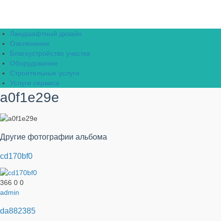
Ландшафтный дизайн
Озеленение
Благоустройство участка
Оборудование
Строительные услуги
Услуги сервиса
a0f1e29e
Другие фотографии альбома
cd170bf0
366
0
0
admin
da882385