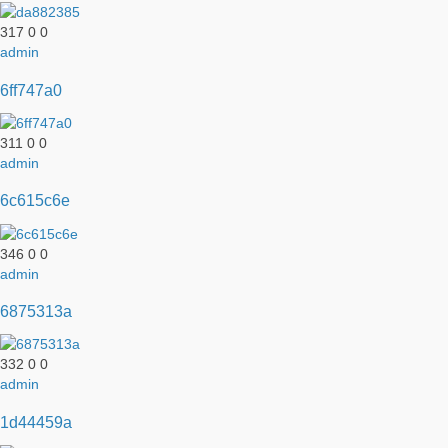
317
0
0
admin
6ff747a0
311
0
0
admin
6c615c6e
346
0
0
admin
6875313a
332
0
0
admin
1d44459a