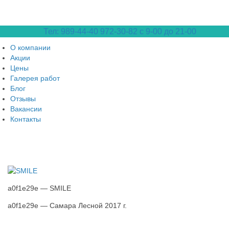
Тел: 989-44-40
972-30-82 с 9-00 до 21-00
О компании
Акции
Цены
Галерея работ
Блог
Отзывы
Вакансии
Контакты
a0f1e29e — SMILE
a0f1e29e — Самара Лесной 2017 г.