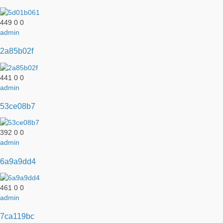
449
0
0
admin
2a85b02f
441
0
0
admin
53ce08b7
392
0
0
admin
6a9a9dd4
461
0
0
admin
7ca119bc