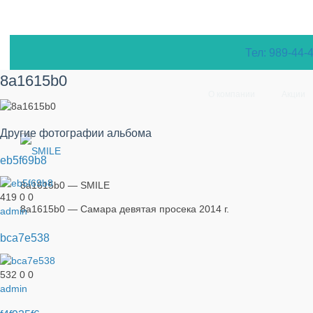
Тел: 989-44-
8a1615b0
О компании
Акции
Другие фотографии альбома
eb5f69b8
8a1615b0 — SMILE
419
0
0
8a1615b0 — Самара девятая просека 2014 г.
admin
bca7e538
532
0
0
admin