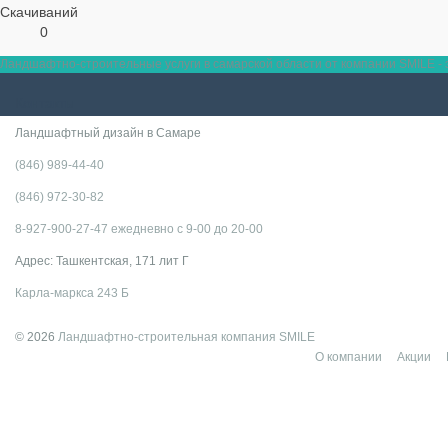
Скачиваний
0
Ландшафтно-строительные услуги в самарской области от компании SMILE - э
Контакты
Ландшафтный дизайн в Самаре
(846) 989-44-40
(846) 972-30-82
8-927-900-27-47 ежедневно с 9-00 до 20-00
Адрес: Ташкентская, 171 лит Г
Карла-маркса 243 Б
© 2026
Ландшафтно-строительная компания SMILE
О компании
Акции