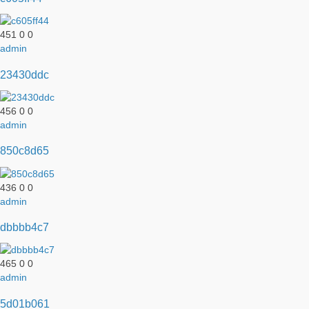
451
0
0
admin
23430ddc
456
0
0
admin
850c8d65
436
0
0
admin
dbbbb4c7
465
0
0
admin
5d01b061