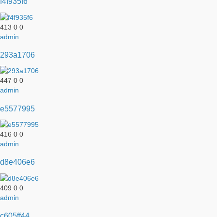
f4f935f6
413
0
0
admin
293a1706
447
0
0
admin
e5577995
416
0
0
admin
d8e406e6
409
0
0
admin
c605ff44