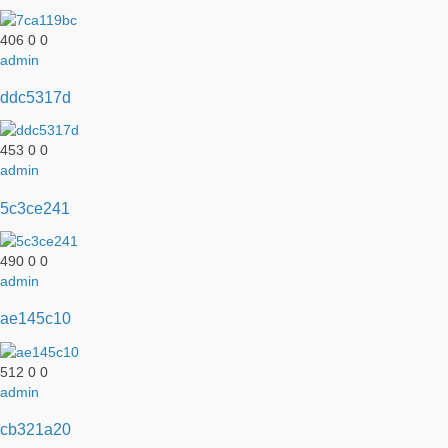
406
0
0
admin
ddc5317d
453
0
0
admin
5c3ce241
490
0
0
admin
ae145c10
512
0
0
admin
cb321a20