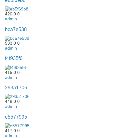
eb5f69b8
420
0
0
admin
bca7e538
533
0
0
admin
f4f935f6
415
0
0
admin
293a1706
448
0
0
admin
e5577995
417
0
0
admin