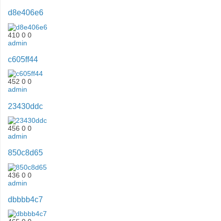
d8e406e6
410
0
0
admin
c605ff44
452
0
0
admin
23430ddc
456
0
0
admin
850c8d65
436
0
0
admin
dbbbb4c7