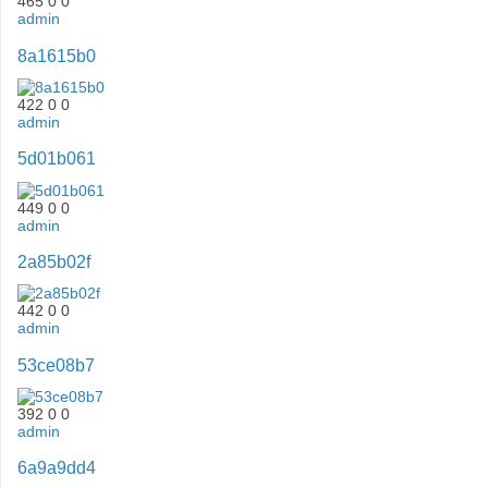
465
0
0
admin
8a1615b0
422
0
0
admin
5d01b061
449
0
0
admin
2a85b02f
442
0
0
admin
53ce08b7
392
0
0
admin
6a9a9dd4