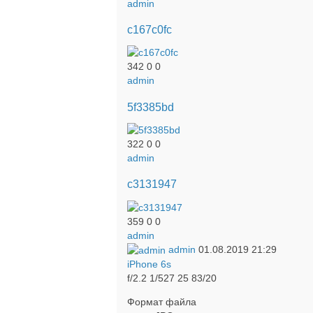
admin
c167c0fc
342
0
0
admin
5f3385bd
322
0
0
admin
c3131947
359
0
0
admin
admin
01.08.2019
21:29
iPhone 6s
f/2.2
1/527
25
83/20
Формат файла