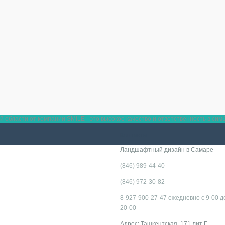
области от компании SMILE - это высокое качество и ответственность в сим
Контакты
Ландшафтный дизайн в Самаре
(846) 989-44-40
(846) 972-30-82
8-927-900-27-47 ежедневно с 9-00 д
20-00
Адрес: Ташкентская, 171 лит Г