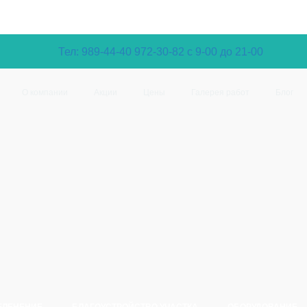
Тел: 989-44-40
972-30-82 с 9-00 до 21-00
О компании
Акции
Цены
Галерея работ
Блог