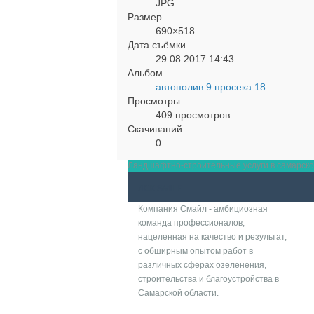
JPG
Размер
690×518
Дата съёмки
29.08.2017
14:43
Альбом
автополив 9 просека 18
Просмотры
409 просмотров
Скачиваний
0
Ландшафтно-строительные услуги в самарской 
ЛСК SMILE
Компания Смайл - амбициозная
команда профессионалов,
нацеленная на качество и результат,
с обширным опытом работ в
различных сферах озеленения,
строительства и благоустройства в
Самарской области.