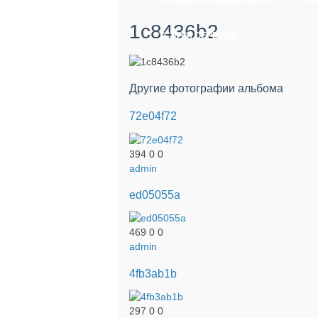
ЛАНДШАФТНЫЙ ДИЗАЙН
ОЗ
1c8436b2
УСЛУГИ СЕРВИСА
Другие фотографии альбома
72e04f72
394
0
0
admin
ed05055a
469
0
0
admin
4fb3ab1b
297
0
0