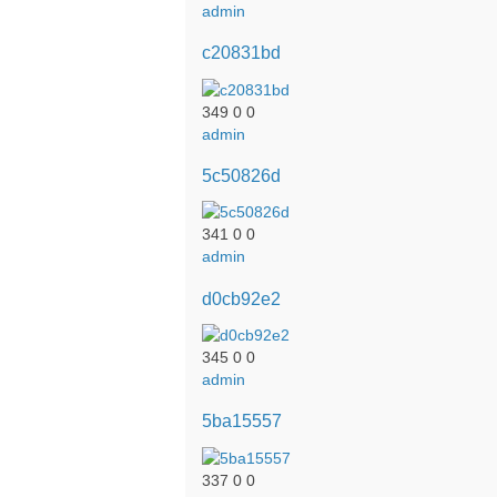
admin
c20831bd
349
0
0
admin
5c50826d
341
0
0
admin
d0cb92e2
345
0
0
admin
5ba15557
337
0
0