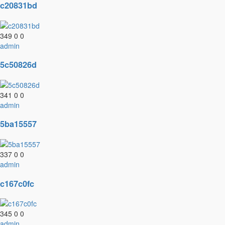
c20831bd
349
0
0
admin
5c50826d
341
0
0
admin
5ba15557
337
0
0
admin
c167c0fc
345
0
0
admin