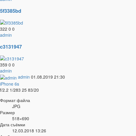
5f3385bd
322
0
0
admin
c3131947
359
0
0
admin
admin
01.08.2019
21:30
iPhone 6s
f/2.2
1/283
25
83/20
Формат файла
JPG
Размер
518×690
Дата съёмки
12.03.2018
13:26