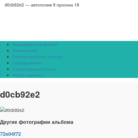
d0cb92e2 — автополив 9 просека 18
Ландшафтный дизайн
Озеленение
Благоустройство участка
Оборудование
Строительные услуги
Услуги сервиса
d0cb92e2
Другие фотографии альбома
72e04f72