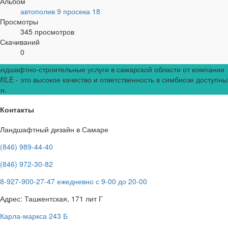
Альбом
автополив 9 просека 18
Просмотры
345 просмотров
Скачиваний
0
ндшафтно-строительные услуги в самарской области от компании
ILE - это высокое качество и ответственность в симбиозе доступны
н.
Контакты
Ландшафтный дизайн в Самаре
(846) 989-44-40
(846) 972-30-82
8-927-900-27-47 ежедневно с 9-00 до 20-00
Адрес: Ташкентская, 171 лит Г
Карла-маркса 243 Б