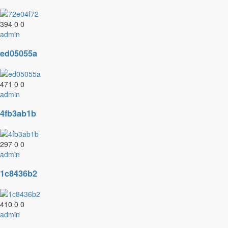
394
0
0
admin
ed05055a
471
0
0
admin
4fb3ab1b
297
0
0
admin
1c8436b2
410
0
0
admin