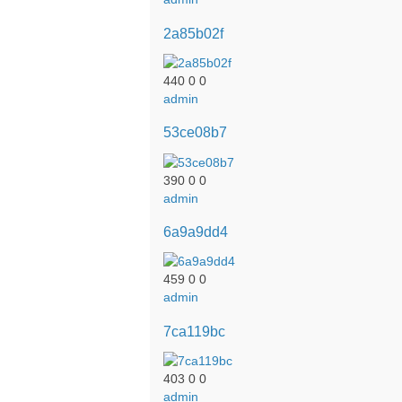
2a85b02f
440
0
0
admin
53ce08b7
390
0
0
admin
6a9a9dd4
459
0
0
admin
7ca119bc
403
0
0
admin