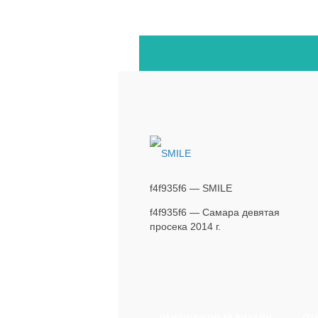
f4f935f6 — SMILE
f4f935f6 — Самара девятая
просека 2014 г.