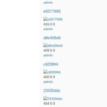
admin
e5577995
416
0
0
admin
d8e406e6
409
0
0
admin
c605ff44
450
0
0
admin
23430ddc
454
0
0