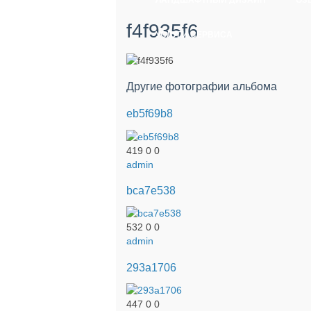
ЛАНДШАФТНЫЙ ДИЗАЙН
ОЗ
f4f935f6
УСЛУГИ СЕРВИСА
Другие фотографии альбома
eb5f69b8
419
0
0
admin
bca7e538
532
0
0
admin
293a1706
447
0
0