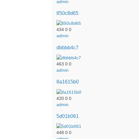
admin
850c8d65
434
0
0
admin
dbbbb4c7
463
0
0
admin
8a1615b0
420
0
0
admin
5d01b061
448
0
0
admin