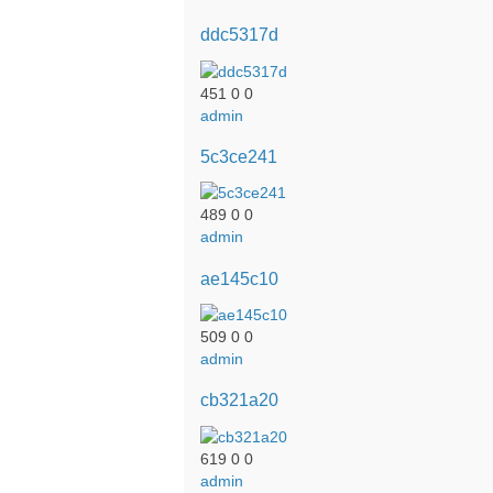
ddc5317d
451
0
0
admin
5c3ce241
489
0
0
admin
ae145c10
509
0
0
admin
cb321a20
619
0
0
admin