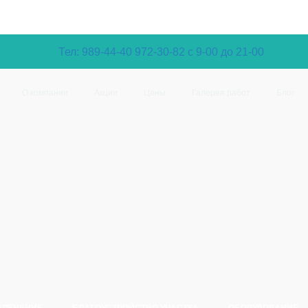
Тел: 989-44-40
972-30-82 с 9-00 до 21-00
О компании
Акции
Цены
Галерея работ
Блог