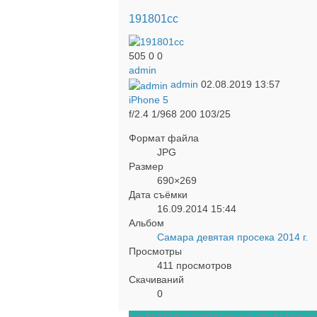
191801cc
505
0
0
admin
admin
02.08.2019
13:57
iPhone 5
f/2.4
1/968
200
103/25
Формат файла
JPG
Размер
690×269
Дата съёмки
16.09.2014
15:44
Альбом
Самара девятая просека 2014 г.
Просмотры
411 просмотров
Скачиваний
0
Ландшафтно-строительные услуги в самарской 