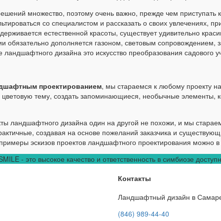
ешений множество, поэтому очень важно, прежде чем приступать
льтироваться со специалистом и рассказать о своих увлечениях, пр
держивается естественной красоты, существует удивительно красив
ии обязательно дополняется газоном, световым сопровождением, 
 ландшафтного дизайна это искусство преобразования садового уч
дшафтным проектированием
, мы стараемся к любому проекту н
 цветовую тему, создать запоминающиеся, необычные элементы, к
ты ландшафтного дизайна один на другой не похожи, и мы старае
рактичные, создавая на основе пожеланий заказчика и существую
примеры эскизов проектов ландшафтного проектирования можно в
ILE - это высокое качество и ответственность в симбиозе доступ
Контакты
Ландшафтный дизайн в Самар
(846) 989-44-40