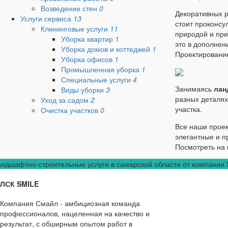
Возведение стен
0
Декоративных р
Услуги сервиса
13
стоит проконсу
Клининговые услуги
11
природой и при
Уборка квартир
1
это в дополнен
Уборка домов и коттеджей
1
Проектирование
Уборка офисов
1
Промышленная уборка
1
Специальные услуги
4
Занимаясь
лан
Виды уборки
3
разных деталях
Уход за садом
2
участка.
Очистка участков
0
Все наши проек
элегантные и п
Посмотреть на 
ндшафтно-строительные услуги в самарской области от компании SM
ЛСК SMILE
Компания Смайл - амбициозная команда
профессионалов, нацеленная на качество и
результат, с обширным опытом работ в