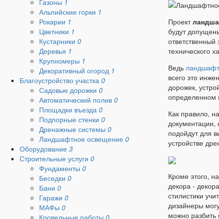
Газоны
1
Альпийские горки
1
Проект
ландша
Рокарии
1
будут допущены
Цветники
1
ответственный 
Кустарники
0
технического х
Деревья
1
Крупномеры
1
Ведь
ландшафт
Декоративный огород
1
всего это инже
Благоустройство участка
0
дорожек, устро
Садовые дорожки
0
определенном н
Автоматический полив
0
Площадки въезда
0
Как правило, н
Подпорные стенки
0
документации, 
Дренажные системы
0
подойдут для в
Ландшафтное освещение
0
устройстве дре
Оборудование
3
Строительные услуги
0
Фундаменты
0
Кроме этого, н
Беседки
0
декора - декор
Бани
0
стилистики учи
Гаражи
0
дизайнеры могу
МАФы
0
можно разбить 
Кровельные работы
0