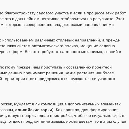
о благоустройству садового участка и если в процессе этих работ
е это в дальнейшем негативно отобразиться на результате. Этот
ям, которые в совершенстве владеют всеми направлениями
с использованием различных стилевых направлений, а прежде
становка систем автоматического полива, мощение садовых
урных форм. Все это требует отлаженного механизма, знаний в
 поэтому прежде, чем приступать к составлению проектной
нных данных принимают решения, какие растения наиболее
 территории стоит придерживаться, нуждается ли участок в
орожек, нуждается ли композиция в дополнительных элементах
 вазоны,
альпийские горки
). Как правило, для формирования
рисутствует неприглядная пристройка, чтобы ее визуально скрыть
ьцы отдают предпочтение живым, ярким цветам, то в этом случае