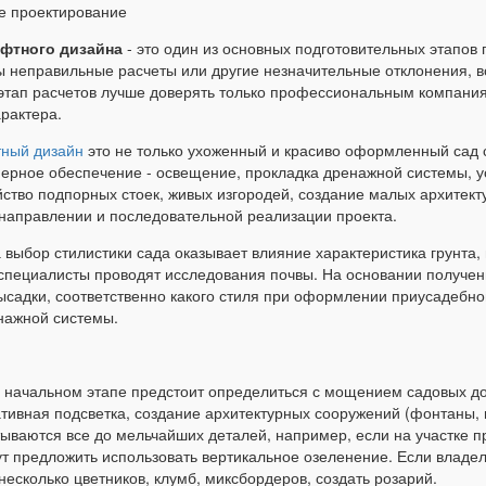
фтного дизайна
- это один из основных подготовительных этапов п
 неправильные расчеты или другие незначительные отклонения, вс
этап расчетов лучше доверять только профессиональным компани
арактера.
ный дизайн
это не только ухоженный и красиво оформленный сад 
нерное обеспечение - освещение, прокладка дренажной системы, у
йство подпорных стоек, живых изгородей, создание малых архитект
аправлении и последовательной реализации проекта.
а выбор стилистики сада оказывает влияние характеристика грунта,
специалисты проводят исследования почвы. На основании получе
ысадки, соответственно какого стиля при оформлении приусадебной
нажной системы.
а начальном этапе предстоит определиться с мощением садовых д
ативная подсветка, создание архитектурных сооружений (фонтаны,
тываются все до мельчайших деталей, например, если на участке п
т предложить использовать вертикальное озеленение. Если владел
несколько цветников, клумб, миксбордеров, создать розарий.