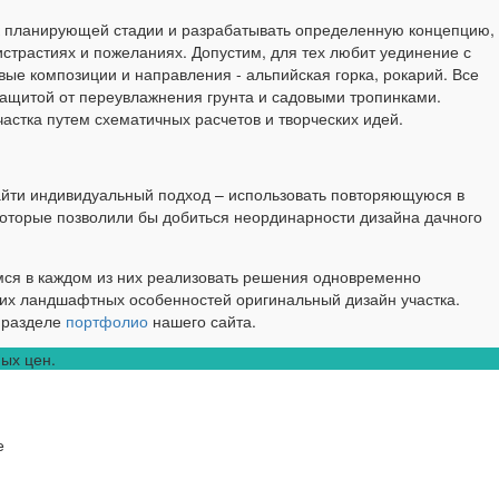
 к планирующей стадии и разрабатывать определенную концепцию,
истрастиях и пожеланиях. Допустим, для тех любит уединение с
ые композиции и направления - альпийская горка, рокарий. Все
защитой от переувлажнения грунта и садовыми тропинками.
астка путем схематичных расчетов и творческих идей.
айти индивидуальный подход – использовать повторяющуюся в
оторые позволили бы добиться неординарности дизайна дачного
мся в каждом из них реализовать решения одновременно
щих ландшафтных особенностей оригинальный дизайн участка.
 разделе
портфолио
нашего сайта.
ных цен.
е