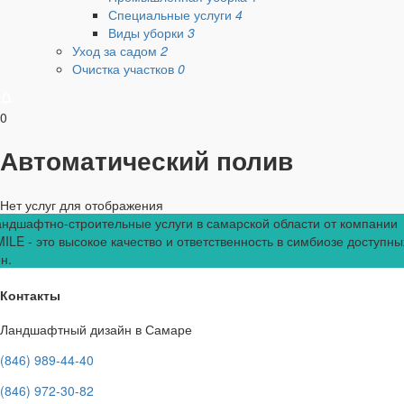
Специальные услуги
4
Виды уборки
3
Уход за садом
2
Очистка участков
0
0
Автоматический полив
Нет услуг для отображения
ндшафтно-строительные услуги в самарской области от компании
ILE - это высокое качество и ответственность в симбиозе доступны
н.
Контакты
Ландшафтный дизайн в Самаре
(846) 989-44-40
(846) 972-30-82