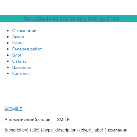
Тел: 989-44-40
972-30-82 с 9-00 до 21-00
О компании
Акции
Цены
Галерея работ
Блог
Отзывы
Вакансии
Контакты
Автоматический полив — SMILE
{description} {title} {ctype_description} {ctype_label1} компании