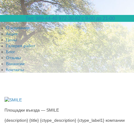
Тел: 989-44-40
972-30-82 с 9-00 до 21-00
О компании
Акции
Цены
Галерея работ
Блог
Отзывы
Вакансии
Контакты
Площадки въезда — SMILE
{description} {title} {ctype_description} {ctype_label1} компании