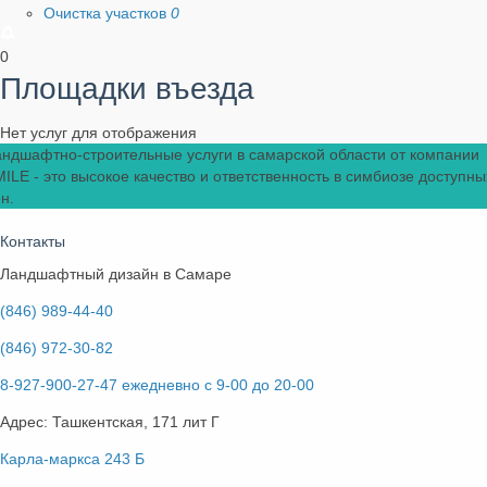
Очистка участков
0
0
Площадки въезда
Нет услуг для отображения
ндшафтно-строительные услуги в самарской области от компании
ILE - это высокое качество и ответственность в симбиозе доступны
н.
Контакты
Ландшафтный дизайн в Самаре
(846) 989-44-40
(846) 972-30-82
8-927-900-27-47 ежедневно с 9-00 до 20-00
Адрес: Ташкентская, 171 лит Г
Карла-маркса 243 Б