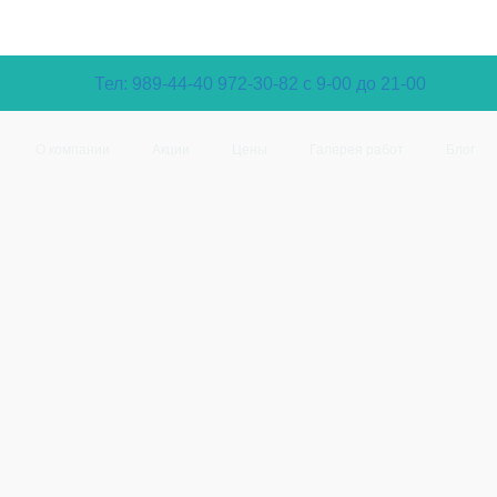
Тел: 989-44-40
972-30-82 с 9-00 до 21-00
О компании
Акции
Цены
Галерея работ
Блог