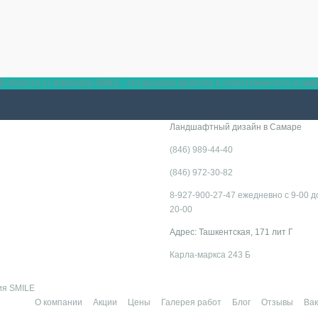
области от компании SMILE - это высокое качество и ответственность в сим
Контакты
Ландшафтный дизайн в Самаре
(846) 989-44-40
(846) 972-30-82
8-927-900-27-47 ежедневно с 9-00 д
20-00
Адрес: Ташкентская, 171 лит Г
Карла-маркса 243 Б
ия SMILE
О компании
Акции
Цены
Галерея работ
Блог
Отзывы
Ва