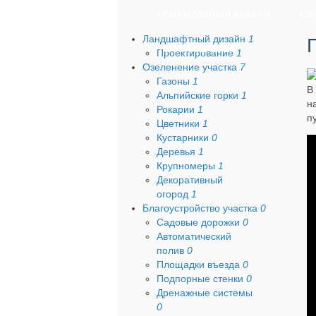
ЛАНДШАФТНЫЙ ДИЗАЙН
ОЗ
Ландшафтный дизайн
1
УСЛУГИ СЕРВИСА
Проектирование
1
Озеленение участка
7
Газоны
1
В
Альпийские горки
1
н
Рокарии
1
п
Цветники
1
Кустарники
0
Деревья
1
Крупномеры
1
Декоративный
огород
1
Благоустройство участка
0
Садовые дорожки
0
Автоматический
полив
0
Площадки въезда
0
Подпорные стенки
0
Дренажные системы
0