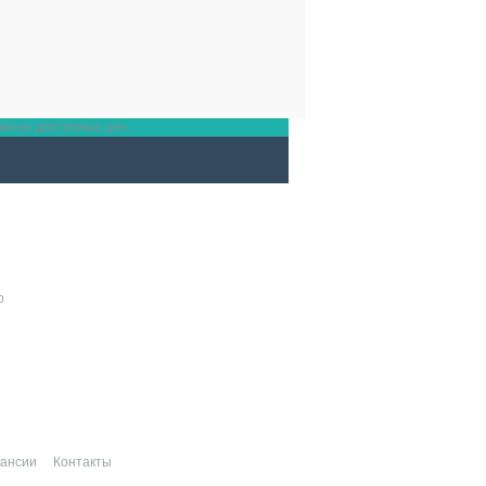
биозе доступных цен.
о
кансии
Контакты